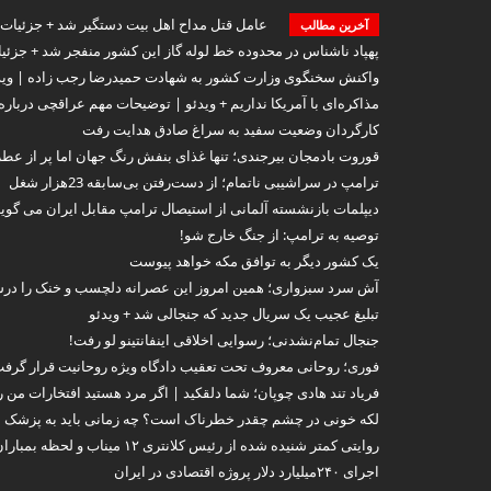
عامل قتل مداح اهل بیت دستگیر شد + جزئیات
آخرین مطالب
پهپاد ناشناس در محدوده خط لوله گاز این کشور منفجر شد + جزئی
واکنش سخنگوی وزارت کشور به شهادت حمیدرضا رجب زاده | وید
مذاکره‌ای با آمریکا نداریم + ویدئو | توضیحات مهم عراقچی درباره
کارگردان وضعیت سفید به سراغ صادق هدایت رفت
قوروت بادمجان بیرجندی؛ تنها غذای بنفش رنگ جهان اما پر از عط
ترامپ در سراشیبی ناتمام؛ از دست‌رفتن بی‌سابقه 23هزار شغل
دیپلمات بازنشسته آلمانی از استیصال ترامپ مقابل ایران می گوید
توصیه به ترامپ: از جنگ خارج شو!
یک کشور دیگر به توافق مکه خواهد پیوست
آش سرد سبزواری؛ همین امروز این عصرانه دلچسب و خنک را درس
تبلیغ عجیب یک سریال جدید که جنجالی شد + ویدئو
جنجال تمام‌نشدنی؛ رسوایی اخلاقی اینفانتینو لو رفت!
فوری؛ روحانی معروف تحت تعقیب دادگاه ویژه روحانیت قرار گرفت 
فریاد تند هادی چوپان؛‌ شما دلقکید | اگر مرد هستید افتخارات من 
لکه خونی در چشم چقدر خطرناک است؟ چه زمانی باید به پزشک م
روایتی کمتر شنیده شده از رئیس کلانتری ۱۲ میناب و لحظه بمباران | ویدئو
اجرای ۲۴۰میلیارد دلار پروژه اقتصادی در ایران