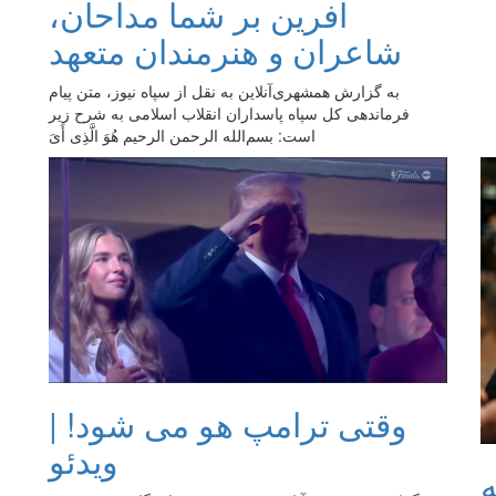
آفرین بر شما مداحان،
شاعران و هنرمندان متعهد
به گزارش همشهری‌آنلاین به نقل از سپاه نیوز، متن پیام
فرماندهی کل سپاه پاسداران انقلاب اسلامی به شرح زیر
است: بسم‌الله الرحمن الرحیم هُوَ الَّذِی أَیَ
وقتی ترامپ هو می شود! |
ویدئو
ه