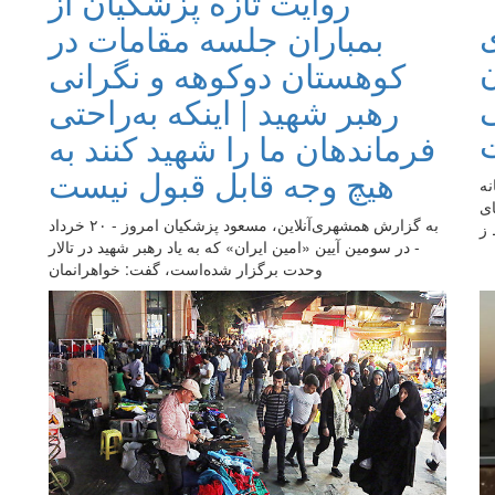
روایت تازه پزشکیان از
بمباران جلسه مقامات در
کوهستان دوکوهه و نگرانی
ی
رهبر شهید | اینکه به‌راحتی
فرماندهان ما را شهید کنند به
هیچ وجه قابل قبول نیست
 سامانه
ای
به گزارش همشهری‌آنلاین، مسعود پزشکیان امروز - ۲۰ خرداد
 ز
- در سومین آیین «امین ایران» که به یاد رهبر شهید در تالار
وحدت برگزار شده‌است، گفت: خواهرانمان