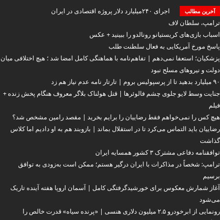
اجرای ۲۴۰میلیارد دلار پروژه اقتصادی در ایران
آخرین مطالب
ترامپ، سلطان لاف
اسباب‌ بازی‌های کریستیانو رونالدو را ببینید + عکس
پاسخ مورخ آمریکایی به فعال سلطنت طلب
پزشکیان؛ استعفا نمی‌دهم | تفاهم‌نامه با هماهنگی کامل امضا شد ؛ هیچ اختلافی میان
دولت و نیروهای مسلح نبود
۹۰ میلیارد بدهید تا از پرسپولیس بروم | تارتار نامه عدم نیاز هم زد
جنایت وسط لایو جلوی چشم فالوئرها | قتل هولناک بلاگر معروف هنگام پخش زنده +
فیلم
هیچ کس را نمی‌خواهم فقط رضاییان را برایم بخرید | مقصد رامین مشخص شد؟
رضاییان باید التماس می‌کرد تا در استقلال بماند | بازوبند هم به او دادیم اما کلاس
گذاشت
توافقنامه دفاعی مشترک ۳ کشور همسایه ایران
ترامپ: شخصاً در مذاکرات با ایران درگیر هستم؛ ممکن است به‌زودی به توافق
برسیم
آغاز شمارش معکوس برای خورشیدگرفتگی کامل | آسمان اروپا هفته آینده تاریک
می‌شود
رونمایی از ابرخودرو ۲.۵ میلیون دلاری هنسی | «پرنده سیاه» قدرت خالص را