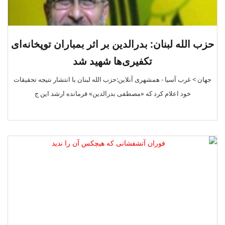
حزب الله لبنان: بدرالدین بر اثر بمباران توپخانه‌ای
تکفیری‌ها شهید شد
جهان > غرب آسیا - همشهری آنلاین:حزب الله لبنان با انتشار نتیجه تحقیقات
خود اعلام کرد که «مصطفی بدرالدین» فرمانده ارشد این ج