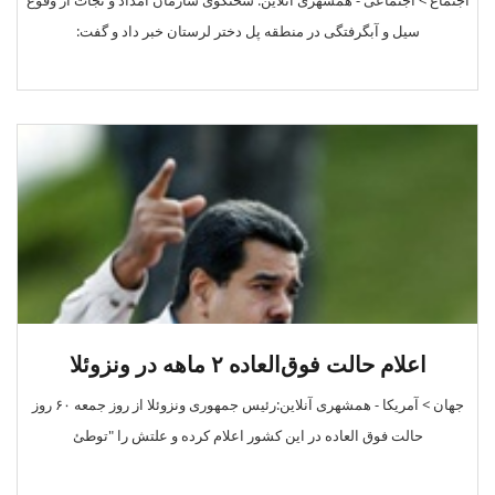
اجتماع > اجتماعی - همشهری آنلاین: سخنگوی سازمان امداد و نجات از وقوع
سیل و آبگرفتگی در منطقه پل دختر لرستان خبر داد و گفت:
اعلام حالت فوق‌العاده ۲ ماهه در ونزوئلا
جهان > آمریکا - همشهری آنلاین:رئیس جمهوری ونزوئلا از روز جمعه ۶۰ روز
حالت فوق العاده در این کشور اعلام کرده و علتش را "توطئ