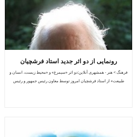
رونمایی از دو اثر جدید استاد فرشچیان
فرهنگ > هنر - همشهری آنلاین:دو اثر «سیمرغ» و «محیط زیست، انسان و
طبیعت» از استاد فرشچیان امروز توسط معاون رئیس جمهور و رئیس