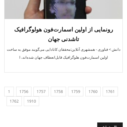
رونمایی از اولین اسمارت‌فون هولوگرافیک
تاشدنی جهان
دانش > فناوری‌ - همشهری آنلاین:محققان کانادایی می‌گویند موفق به ساخت
اولین اسمارت‌فون هلوگرافیک قابل‌انعطاف جهان شده‌اند، ا
1
1756
1757
1758
1759
1760
1761
1762
1910
مطالب تصادفی