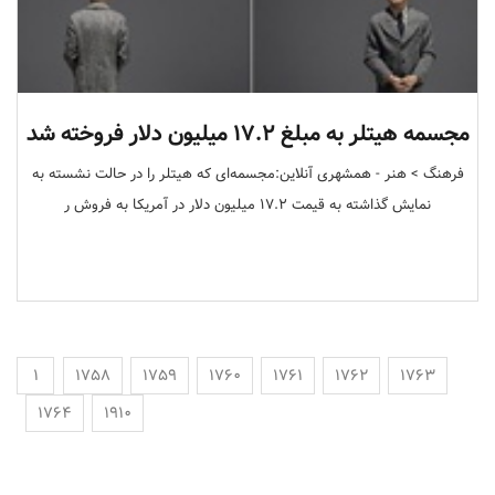
مجسمه هیتلر به مبلغ ۱۷.۲ میلیون دلار فروخته شد
فرهنگ > هنر - همشهری آنلاین:مجسمه‌ای که هیتلر را در حالت نشسته به
نمایش گذاشته به قیمت ۱۷.۲ میلیون دلار در آمریکا به فروش ر
1
1758
1759
1760
1761
1762
1763
1764
1910